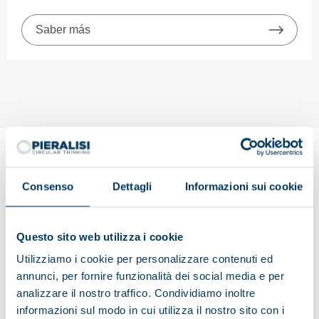
Saber más
Candidatura espontánea
Consenso
Dettagli
Informazioni sui cookie
¿Ninguna de las vacantes disponibles en este momento
Questo sito web utilizza i cookie
se ajusta a tu perfil?
Mándanos una candidatura espontánea. Siempre nos
Utilizziamo i cookie per personalizzare contenuti ed
encanta recibir propuestas interesantes: nos pondremos
annunci, per fornire funzionalità dei social media e per
en contacto contigo en cuanto encontremos un puesto
analizzare il nostro traffico. Condividiamo inoltre
que se ajuste a tu perfil en Pieralisi.
informazioni sul modo in cui utilizza il nostro sito con i