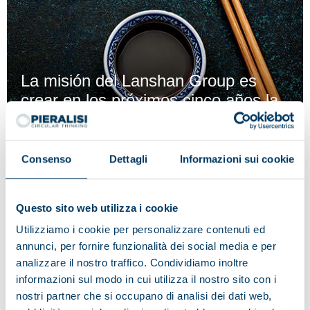
La misión del Lanshan Group es
crear en los próximos cinco años la
planta de producción de proteínas
de soja no transgénica más grande
de China.
Consenso
Dettagli
Informazioni sui cookie
Para poder garantizar un mejor servicio de asistencia
a este cliente tan especial, Pieralisi construyó un
Questo sito web utilizza i cookie
almacén cerca de la empresa, que le ha permitido
Utilizziamo i cookie per personalizzare contenuti ed
abastecer también a toda la región del Pacífico y Asia.
annunci, per fornire funzionalità dei social media e per
analizzare il nostro traffico. Condividiamo inoltre
informazioni sul modo in cui utilizza il nostro sito con i
nostri partner che si occupano di analisi dei dati web,