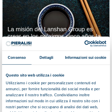
La misión del Lanshan Group es
crear en los próximos cinco años la
planta de producción de proteínas
de soja no transgénica más grande
de China.
Consenso
Dettagli
Informazioni sui cookie
Para poder garantizar un mejor servicio de asistencia
a este cliente tan especial, Pieralisi construyó un
Questo sito web utilizza i cookie
almacén cerca de la empresa, que le ha permitido
Utilizziamo i cookie per personalizzare contenuti ed
abastecer también a toda la región del Pacífico y Asia.
annunci, per fornire funzionalità dei social media e per
analizzare il nostro traffico. Condividiamo inoltre
informazioni sul modo in cui utilizza il nostro sito con i
nostri partner che si occupano di analisi dei dati web,