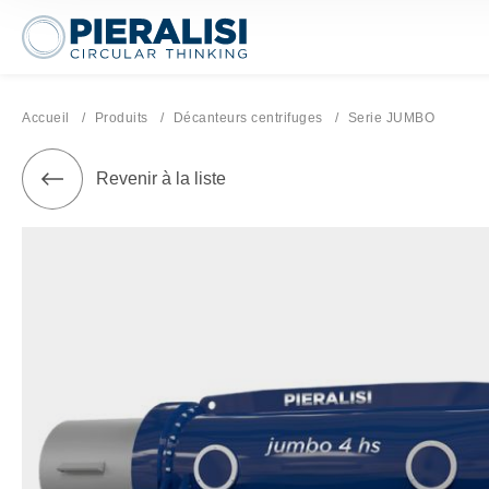
Pieralisi Maip Spa
Accueil
Produits
Décanteurs centrifuges
Page actuelle:
Serie JUMBO
Revenir à la liste