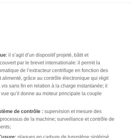
que
: il s’agit d’un dispositif projeté, bâtit et
 couvert par le brevet internationale: il permit la
omatique de l’extracteur centrifuge en fonction des
t alimenté, grâce au contrôle électronique qui régit
a vis sans fin en relation à la charge instantanée; il
 vue qu’il donne au moteur principale la couple
stème de contrôle :
supervision et mesure des
processus de la machine; surveillance et contrôle de
ents;
l’usure:
plaques en carbure de tungstène sintérisé