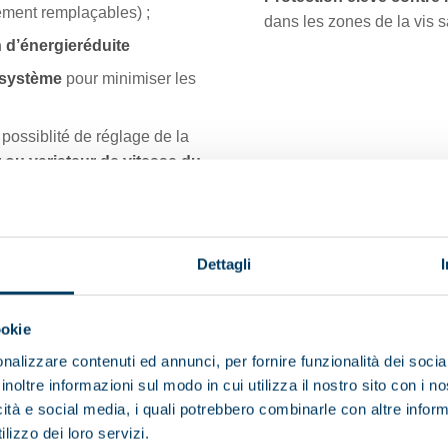
lement remplaçables) ;
dans les zones de la vis s
d’énergie
réduite
e système
pour minimiser les
 possiblité de réglage de la
r ou variateur de vitesse du
ulation du tambour. Les paramètres sont contrôlés et gérés par un tab
rifuge, maximalise le résidus sec obtenu
Dettagli
mpose par deux sections:
ookie
du matériel.
nalizzare contenuti ed annunci, per fornire funzionalità dei socia
teur qui permet la constante surveillance des conditions fonctionnell
inoltre informazioni sul modo in cui utilizza il nostro sito con i 
icità e social media, i quali potrebbero combinarle con altre inform
lizzo dei loro servizi.