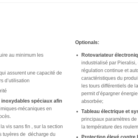
Optionals:
uire au minimum les
Rotovariateur électroni
industrialisé par Pieralisi,
régulation continue et aut
qui assurent une capacité de
caractéristiques du produi
s d’utilisation
les tours différentiels de l
rité
permit d’épargner énergie
s inoxydables spéciaux afin
absorbée;
chimiques-mécaniques en
Tableau électrique et sy
ocès.
principaux paramètres de 
la vis sans fin , sur la section
la température des roulem
les tuyères de décharge du
Protection élevé contre 