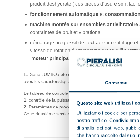
produit déshydraté ( ces pièces d’usure sont faci
fonctionnement automatique
et
consommation 
machine montée sur ensembles antivibratoir
contraintes de bruit et vibrations
démarrage progressif de l’extracteur centrifuge et
vitesse de rotation du tambour à grace à l’
inverte
moteur principal
.
La Série JUMBOa été conçue pour travailler en mode de rég
avec les caractéristiques propres de notre décanteur cent
Consenso
Le tableau de contrôle conçu pour la série JUMBO est co
1.
contrôle de la puissance et des commandes
Questo sito web utilizza i c
2.
Paramètres de processus et contrôle du fonctionnement 
Utilizziamo i cookie per perso
Cette deuxième section est visualisée sur un tableau opera
nostro traffico. Condividiamo 
di analisi dei dati web, pubbl
che hanno raccolto dal suo uti