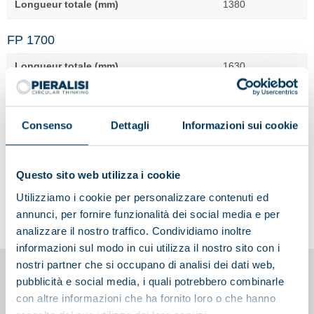
Longueur totale (mm)
1380
FP 1700
Longueur totale (mm)
1630
FP 5000
Consenso
Dettagli
Informazioni sui cookie
Longueur totale (mm)
1880
Questo sito web utilizza i cookie
Utilizziamo i cookie per personalizzare contenuti ed
annunci, per fornire funzionalità dei social media e per
analizzare il nostro traffico. Condividiamo inoltre
informazioni sul modo in cui utilizza il nostro sito con i
nostri partner che si occupano di analisi dei dati web,
pubblicità e social media, i quali potrebbero combinarle
Cela pourrait vous intéresser
con altre informazioni che ha fornito loro o che hanno