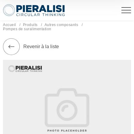
Pieralisi Maip Spa
Accueil
Produits
Autres composants
Page actuelle:
Pompes de suralimentation
Revenir à la liste