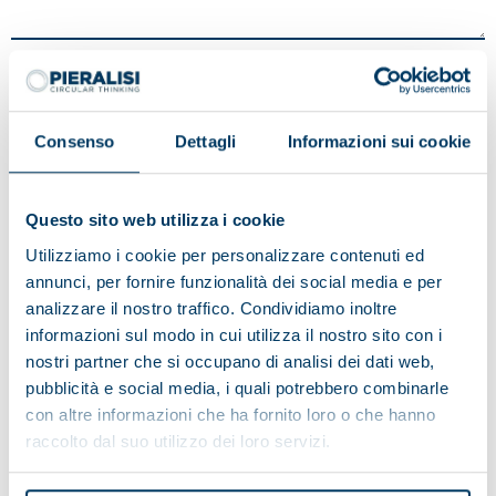
Avoir lu l'avis d'information sur le traitement des données:
Consenso
Dettagli
Informazioni sui cookie
Je donne mon consentement
Je ne donne pas mon consentement
Questo sito web utilizza i cookie
Aux activités de marketing
Utilizziamo i cookie per personalizzare contenuti ed
annunci, per fornire funzionalità dei social media e per
analizzare il nostro traffico. Condividiamo inoltre
Je donne mon consentement
informazioni sul modo in cui utilizza il nostro sito con i
Je ne donne pas mon consentement
nostri partner che si occupano di analisi dei dati web,
aux activités de profilage
pubblicità e social media, i quali potrebbero combinarle
con altre informazioni che ha fornito loro o che hanno
raccolto dal suo utilizzo dei loro servizi.