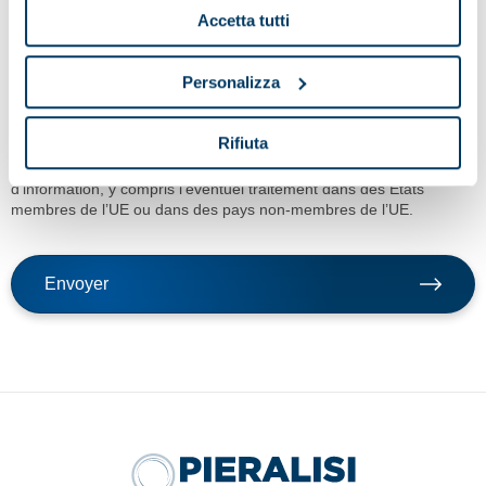
Accetta tutti
Personalizza
En cliquant sur la touche envoyer, je confirme la demande du
service indiqué au point a) de la note d’information, le
Rifiuta
consentement au traitement des données pour les finalités du
service et avec les modalités de traitement prévue dans ladite note
d’information, y compris l’éventuel traitement dans des États
membres de l’UE ou dans des pays non-membres de l’UE.
Envoyer