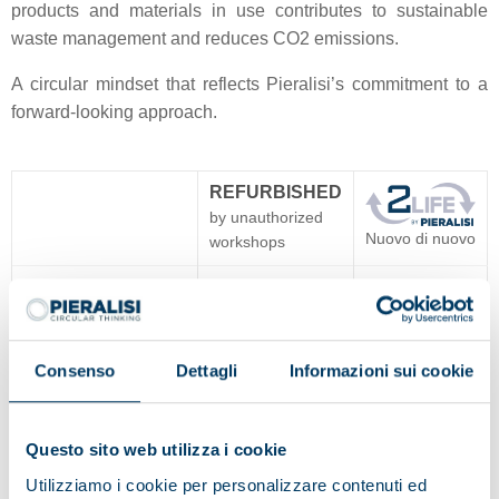
products and materials in use contributes to sustainable
waste management and reduces CO2 emissions.
A circular mindset that reflects Pieralisi’s commitment to a
forward-looking approach.
REFURBISHED
by unauthorized
Nuovo di nuovo
workshops
PIERALISI
No
Yes
WARRANTY
PIERALISI
Consenso
Dettagli
Informazioni sui cookie
TECHNOLOGICAL
No
Yes
UPDATE
Questo sito web utilizza i cookie
PIERALISI
ORIGINAL SPARE
No guarantee
Yes
Utilizziamo i cookie per personalizzare contenuti ed