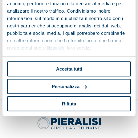
PARTS
annunci, per fornire funzionalità dei social media e per
analizzare il nostro traffico. Condividiamo inoltre
informazioni sul modo in cui utilizza il nostro sito con i
nostri partner che si occupano di analisi dei dati web,
pubblicità e social media, i quali potrebbero combinarle
To find out more:
con altre informazioni che ha fornito loro o che hanno
raccolto dal suo utilizzo dei loro servizi.
2lifep.com
Accetta tutti
Personalizza
Rifiuta