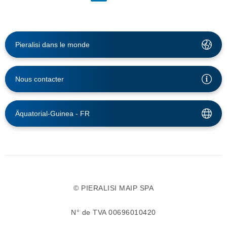
Pieralisi dans le monde
Nous contacter
Äquatorial-Guinea -
FR
© PIERALISI MAIP SPA
N° de TVA 00696010420