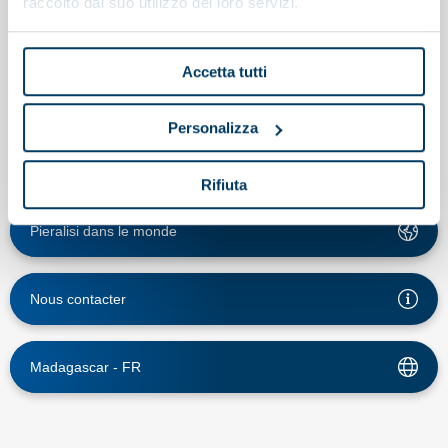
raccolto dal suo utilizzo dei loro servizi.
Vidéos
Rejoignez-nous
Accetta tutti
Personalizza
Rifiuta
Pieralisi dans le monde
Nous contacter
Madagascar -
FR