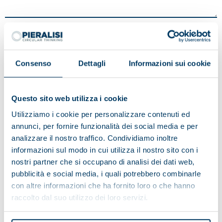
Avoir lu l'avis d'information sur le traitement des données:
Consenso
Dettagli
Informazioni sui cookie
Je donne mon consentement
Je ne donne pas mon consentement
Questo sito web utilizza i cookie
Aux activités de marketing
Utilizziamo i cookie per personalizzare contenuti ed
annunci, per fornire funzionalità dei social media e per
analizzare il nostro traffico. Condividiamo inoltre
Je donne mon consentement
informazioni sul modo in cui utilizza il nostro sito con i
Je ne donne pas mon consentement
nostri partner che si occupano di analisi dei dati web,
aux activités de profilage
pubblicità e social media, i quali potrebbero combinarle
con altre informazioni che ha fornito loro o che hanno
raccolto dal suo utilizzo dei loro servizi.