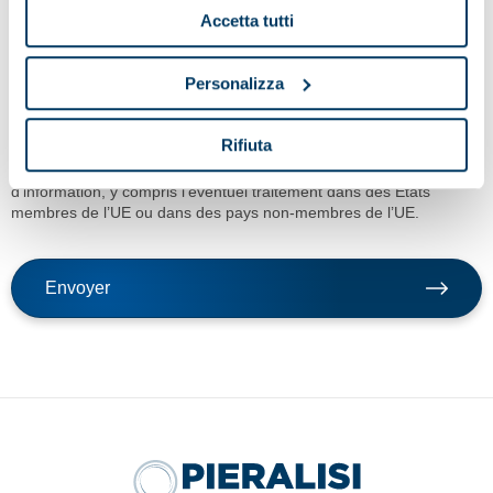
Accetta tutti
Personalizza
En cliquant sur la touche envoyer, je confirme la demande du
service indiqué au point a) de la note d’information, le
Rifiuta
consentement au traitement des données pour les finalités du
service et avec les modalités de traitement prévue dans ladite note
d’information, y compris l’éventuel traitement dans des États
membres de l’UE ou dans des pays non-membres de l’UE.
Envoyer