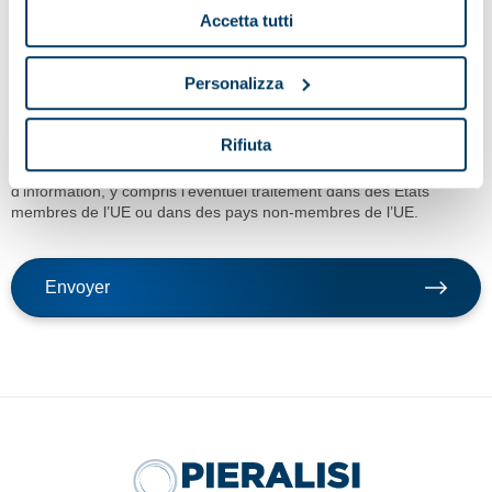
Accetta tutti
Personalizza
En cliquant sur la touche envoyer, je confirme la demande du
service indiqué au point a) de la note d’information, le
Rifiuta
consentement au traitement des données pour les finalités du
service et avec les modalités de traitement prévue dans ladite note
d’information, y compris l’éventuel traitement dans des États
membres de l’UE ou dans des pays non-membres de l’UE.
Envoyer