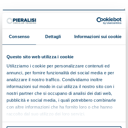
Avoir lu l'avis d'information sur le traitement des données:
Consenso
Dettagli
Informazioni sui cookie
Je donne mon consentement
Je ne donne pas mon consentement
Questo sito web utilizza i cookie
Aux activités de marketing
Utilizziamo i cookie per personalizzare contenuti ed
annunci, per fornire funzionalità dei social media e per
analizzare il nostro traffico. Condividiamo inoltre
Je donne mon consentement
informazioni sul modo in cui utilizza il nostro sito con i
Je ne donne pas mon consentement
nostri partner che si occupano di analisi dei dati web,
aux activités de profilage
pubblicità e social media, i quali potrebbero combinarle
con altre informazioni che ha fornito loro o che hanno
raccolto dal suo utilizzo dei loro servizi.