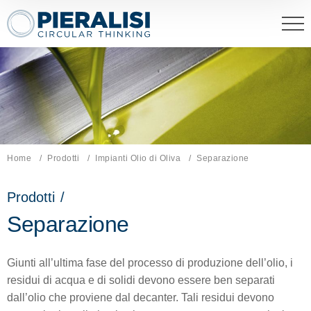
Pieralisi Maip Spa
Home
Prodotti
Impianti Olio di Oliva
Pagina corrente:
Separazione
Prodotti
/
Separazione
Giunti all’ultima fase del processo di produzione dell’olio, i
residui di acqua e di solidi devono essere ben separati
dall’olio che proviene dal decanter. Tali residui devono