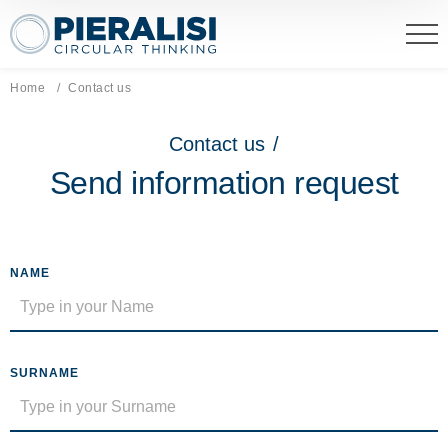
Pieralisi Maip Spa
Home
Current page:
Contact us
Contact us
/
Send information request
NAME
SURNAME