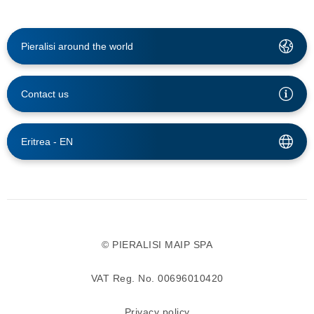
Pieralisi around the world
Contact us
Eritrea -
EN
© PIERALISI MAIP SPA
VAT Reg. No. 00696010420
Privacy policy