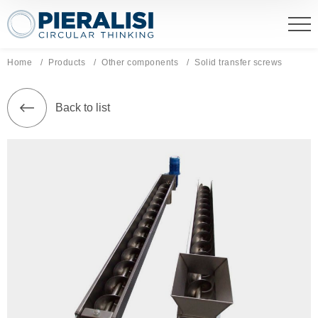
Pieralisi Maip Spa
Home
Products
Other components
Current page:
Solid transfer screws
Back to list