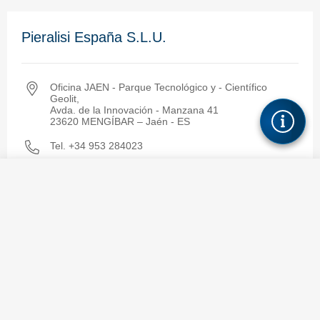
Pieralisi España S.L.U.
Oficina JAEN - Parque Tecnológico y - Científico
Geolit,
Avda. de la Innovación - Manzana 41
23620 MENGÍBAR – Jaén - ES
Tel. +34 953 284023
Tel. +34 953 280866
Contact us
info.spain@pieralisi.com
Send information request
Greece and Turkey
+39 0731 2311