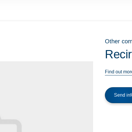
Other co
Reci
Find out mor
Send inf