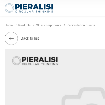
Pieralisi Maip Spa
Home
Products
Other components
Current page:
Recirculation pumps
Back to list