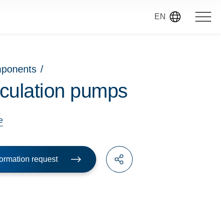
EN
mponents
/
rculation pumps
e
ormation request