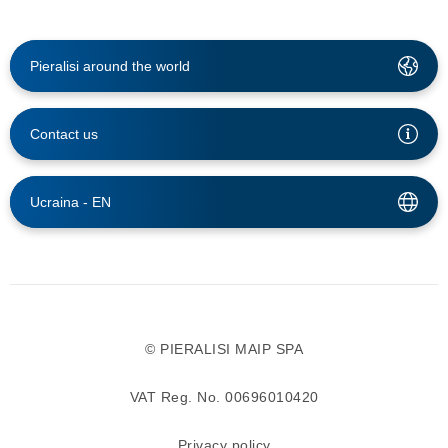
Pieralisi around the world
Contact us
Ucraina -
EN
© PIERALISI MAIP SPA
VAT Reg. No. 00696010420
Privacy policy