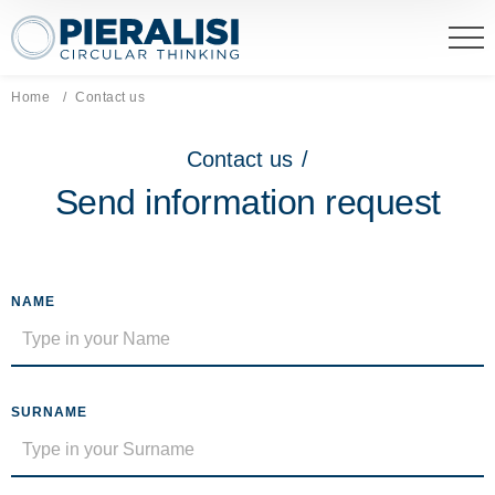
Pieralisi Maip Spa
Home
Current page:
Contact us
Contact us
/
Send information request
NAME
SURNAME