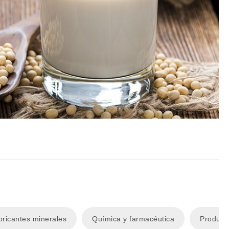
bricantes minerales
Química y farmacéutica
Product