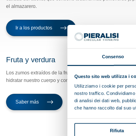
el almazarero.
Ir a los productos
Consenso
Fruta y verdura
Los zumos extraídos de la fruta y la verdura tienen una imp
Questo sito web utilizza i c
hidratar nuestro cuerpo y conservar la salud.
Utilizziamo i cookie per perso
nostro traffico. Condividiamo 
di analisi dei dati web, pubbl
Saber más
che hanno raccolto dal suo uti
Rifiuta