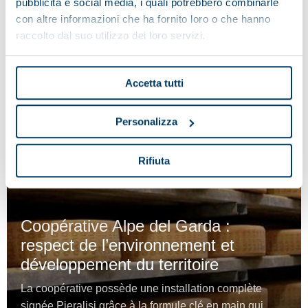
pubblicità e social media, i quali potrebbero combinarle
con altre informazioni che ha fornito loro o che hanno
raccolto dal suo utilizzo dei loro servizi.
Accetta tutti
Personalizza
Rifiuta
Coopérative Alpe del Garda :
respect de l’environnement et
développement du territoire
La coopérative possède une installation complète
signée Pieralisi grâce à la formule clé en main qui