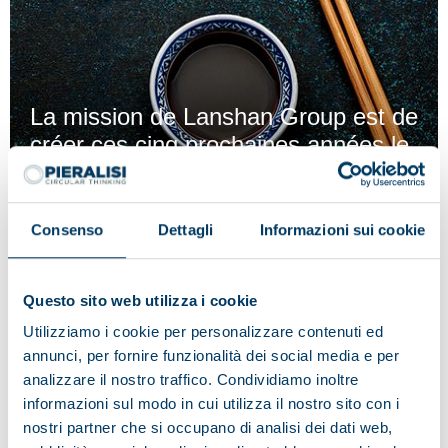
La mission de Lanshan Group est de
créer ces cinq prochaines années le
plus grand site de production de
protéines de soja sans OGM en
Chine.
Consenso
Dettagli
Informazioni sui cookie
Afin de pouvoir offrir un service d’assistance spécial à
ce client, Pieralisi a construit un entrepôt à proximité
Questo sito web utilizza i cookie
de l’usine, ce qui lui permet de couvrir l’ensemble de
Utilizziamo i cookie per personalizzare contenuti ed
la zone Asie-Pacifique.
annunci, per fornire funzionalità dei social media e per
analizzare il nostro traffico. Condividiamo inoltre
informazioni sul modo in cui utilizza il nostro sito con i
nostri partner che si occupano di analisi dei dati web,