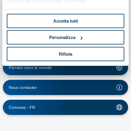
raccolto dal suo utilizzo dei loro servizi.
Vidéos
Rejoignez-nous
Accetta tutti
Personalizza
Rifiuta
Pieralisi dans le monde
Nous contacter
Comoras -
FR