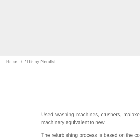
Home
Current page:
2Life by Pieralisi
Used washing machines, crushers, malaxers
machinery equivalent to new.
The refurbishing process is based on the con