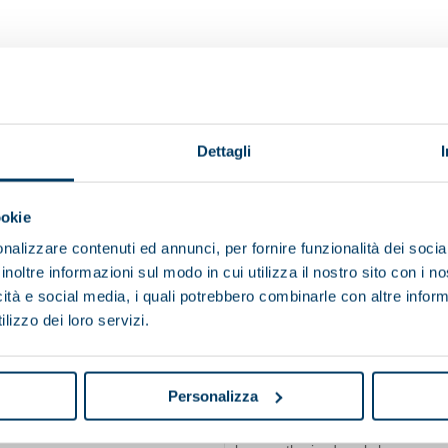
ent regulatory and technological standards
Dettagli
el using only Pieralisi spare parts
d for new products
ookie
ns
nalizzare contenuti ed annunci, per fornire funzionalità dei socia
e maintaining products and materials in use contributes to s
inoltre informazioni sul modo in cui utilizza il nostro sito con i 
icità e social media, i quali potrebbero combinarle con altre inform
lizzo dei loro servizi.
commitment to a forward-looking approach.
Personalizza
REFURBISHED