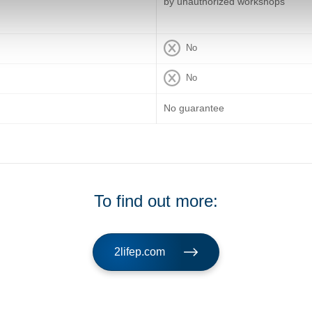
by unauthorized workshops
No
No
No guarantee
To find out more:
2lifep.com