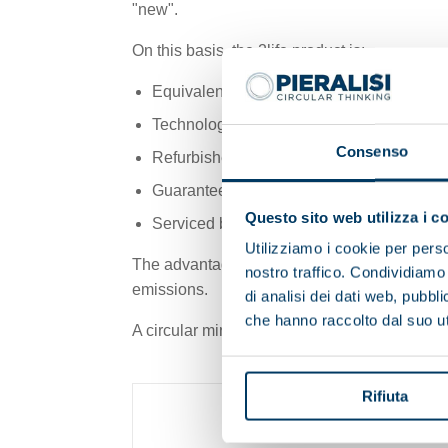
"new".
On this basis, the 2life product is:
Equivalent to new
Technologically updated according to curr
Consenso
Refurbished by highly specialized personn
Guaranteed with the same terms as offere
Questo sito web utilizza i c
Serviced by authorized Pieralisi technicia
Utilizziamo i cookie per perso
The advantages are not only economic, sinc
nostro traffico. Condividiamo 
emissions.
di analisi dei dati web, pubbl
che hanno raccolto dal suo uti
A circular mindset that reflects Pieralisi’s 
Rifiuta