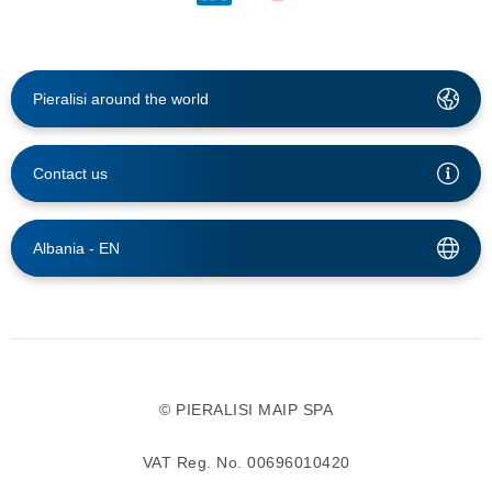
Pieralisi around the world
Contact us
Albania -
EN
© PIERALISI MAIP SPA
VAT Reg. No. 00696010420