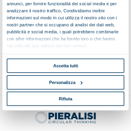
annunci, per fornire funzionalità dei social media e per
analizzare il nostro traffico. Condividiamo inoltre
informazioni sul modo in cui utilizza il nostro sito con i
nostri partner che si occupano di analisi dei dati web,
pubblicità e social media, i quali potrebbero combinarle
Belt elevator with leaves remover
con altre informazioni che ha fornito loro o che hanno
raccolto dal suo utilizzo dei loro servizi.
Accetta tutti
Back to top
Personalizza
Rifiuta