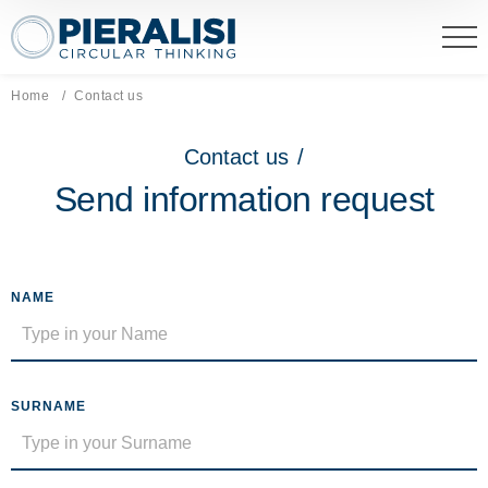
Pieralisi Maip Spa
Home
Current page:
Contact us
Contact us
/
Send information request
NAME
SURNAME