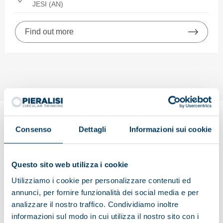
JESI (AN)
Find out more
Consenso
Dettagli
Informazioni sui cookie
Unsolicited application
Can’t find a job opportunity that suits your area of
Questo sito web utilizza i cookie
expertise?
Utilizziamo i cookie per personalizzare contenuti ed
Submit your unsolicited application. We’re always happy
annunci, per fornire funzionalità dei social media e per
to receive interesting applications: we’ll get in touch as
analizzare il nostro traffico. Condividiamo inoltre
soon as a suitable job opportunity in Pieralisi arises.
informazioni sul modo in cui utilizza il nostro sito con i