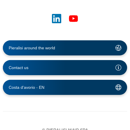
Pieralisi around the world
Contact us
Costa d'avorio -
EN
© PIERALISI MAIP SPA