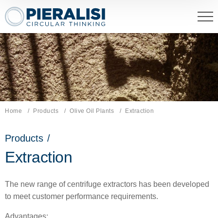
Pieralisi Maip Spa
Home
Products
Olive Oil Plants
Current page:
Extraction
Products
/
Extraction
The new range of centrifuge extractors has been developed
to meet customer performance requirements.
Advantages: