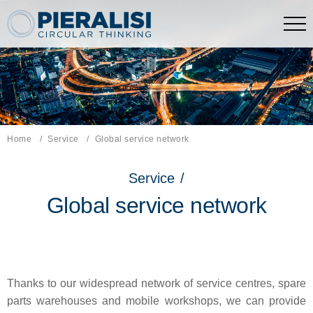
Pieralisi Maip Spa
Home
Service
Current page:
Global service network
Service
/
Global service network
Thanks to our widespread network of service centres, spare
parts warehouses and mobile workshops, we can provide