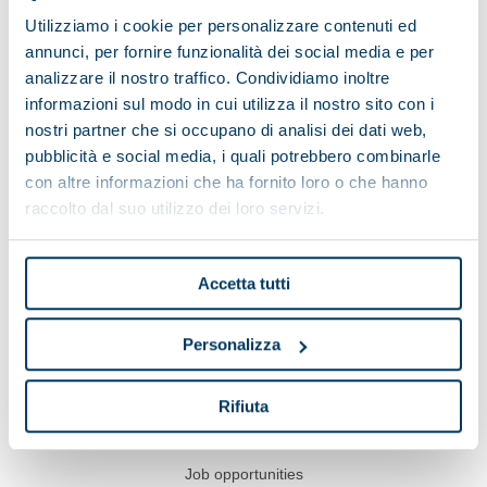
Utilizziamo i cookie per personalizzare contenuti ed
annunci, per fornire funzionalità dei social media e per
analizzare il nostro traffico. Condividiamo inoltre
informazioni sul modo in cui utilizza il nostro sito con i
Show on map
nostri partner che si occupano di analisi dei dati web,
pubblicità e social media, i quali potrebbero combinarle
con altre informazioni che ha fornito loro o che hanno
raccolto dal suo utilizzo dei loro servizi.
Pieralisi
Applications
Accetta tutti
Service
Case histories
Personalizza
News & Events
Rifiuta
Videos
Job opportunities