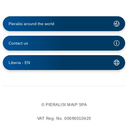
Pieralisi around the world
Contact us
Liberia -
EN
© PIERALISI MAIP SPA
VAT Reg. No. 00696010420