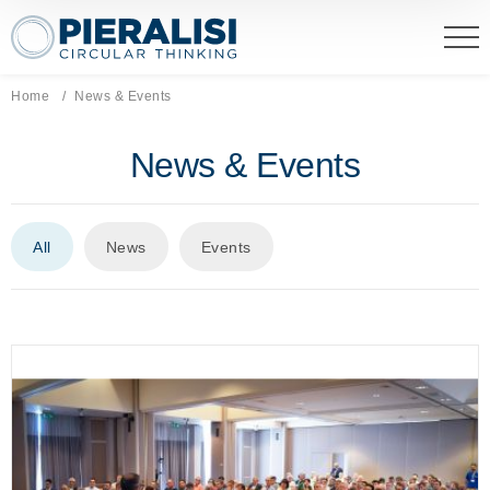
Pieralisi Maip Spa
Home
Current page:
News & Events
News & Events
All
News
Events