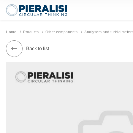
Pieralisi Maip Spa
Home
Products
Other components
Current page:
Analysers and turbidimeter
Back to list