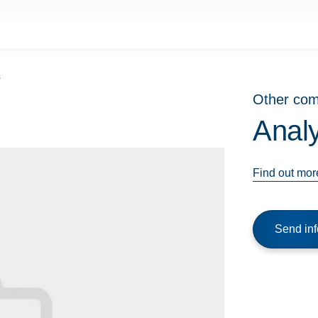
s
Other co
Analy
Find out mor
Send inf