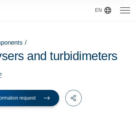
EN
mponents
/
sers and turbidimeters
e
ormation request