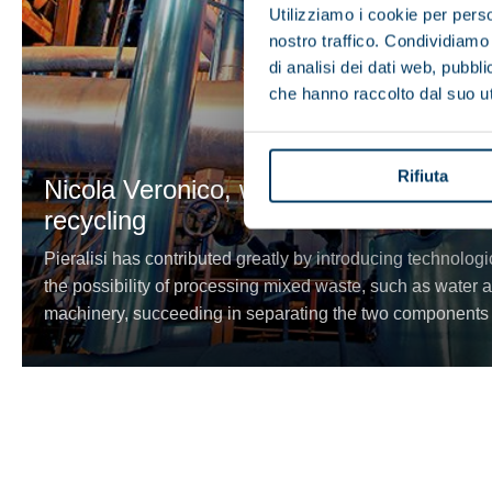
Utilizziamo i cookie per perso
nostro traffico. Condividiamo 
di analisi dei dati web, pubbl
che hanno raccolto dal suo uti
Rifiuta
Nicola Veronico, waste management, d
recycling
Pieralisi has contributed greatly by introducing technologi
the possibility of processing mixed waste, such as water 
machinery, succeeding in separating the two components 