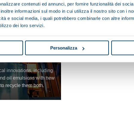
nalizzare contenuti ed annunci, per fornire funzionalità dei socia
inoltre informazioni sul modo in cui utilizza il nostro sito con i 
icità e social media, i quali potrebbero combinarle con altre inform
lizzo dei loro servizi.
Personalizza
isposal and
cal innovations, including
and oil emulsions with new
to recycle them both.