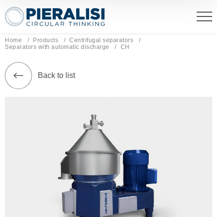
Pieralisi Maip Spa
Home
Products
Centrifugal separators
Separators with automatic discharge
Current page:
CH
Back to list