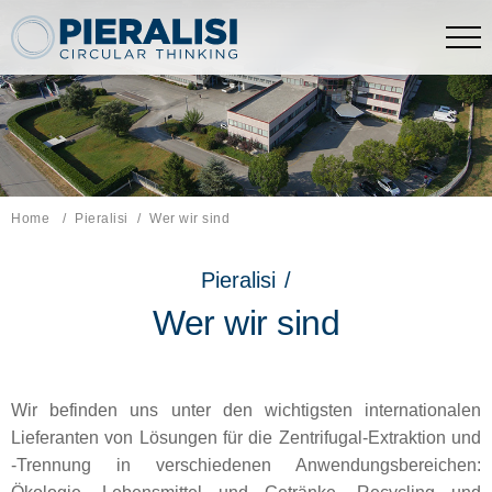
Pieralisi Maip Spa
Home
Pieralisi
Aktuelle Seite:
Wer wir sind
Pieralisi
/
Wer wir sind
Wir befinden uns unter den wichtigsten internationalen
Lieferanten von Lösungen für die Zentrifugal-Extraktion und
-Trennung in verschiedenen Anwendungsbereichen: