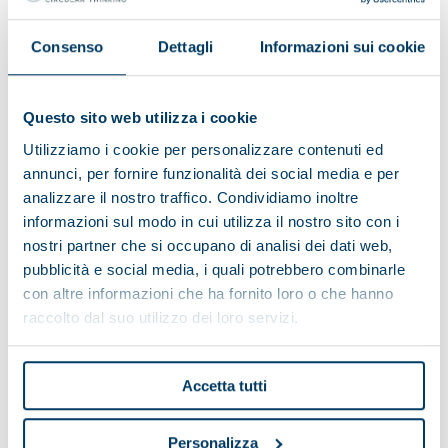
Senkung der Auswirkungen auf die Umwelt,
Consenso
Dettagli
Informazioni sui cookie
Schutz der Gesundheit und Sicherheit der
Arbeitnehmer, Streben nach den höchsten
Questo sito web utilizza i cookie
Qualitätsstandards in Produkten und
Utilizziamo i cookie per personalizzare contenuti ed
Leistungen.
annunci, per fornire funzionalità dei social media e per
Dies sind die unerlässlichen Werte, die Pieralisi
analizzare il nostro traffico. Condividiamo inoltre
informazioni sul modo in cui utilizza il nostro sito con i
bei allen Tätigkeiten leiten und mit denen die
nostri partner che si occupano di analisi dei dati web,
Leistungen zum Nutzen der Kunden ständig
pubblicità e social media, i quali potrebbero combinarle
verbessert werden können.
con altre informazioni che ha fornito loro o che hanno
raccolto dal suo utilizzo dei loro servizi.
Accetta tutti
Personalizza