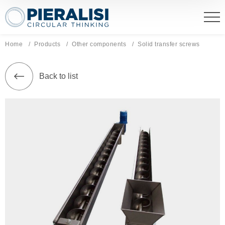
Pieralisi Maip Spa
Home
Products
Other components
Current page:
Solid transfer screws
Back to list