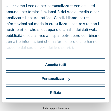
Utilizziamo i cookie per personalizzare contenuti ed
annunci, per fornire funzionalità dei social media e per
analizzare il nostro traffico. Condividiamo inoltre
informazioni sul modo in cui utilizza il nostro sito con i
Show on map
nostri partner che si occupano di analisi dei dati web,
pubblicità e social media, i quali potrebbero combinarle
con altre informazioni che ha fornito loro o che hanno
raccolto dal suo utilizzo dei loro servizi.
Pieralisi
Applications
Accetta tutti
Service
Case histories
Personalizza
News & Events
Rifiuta
Videos
Job opportunities