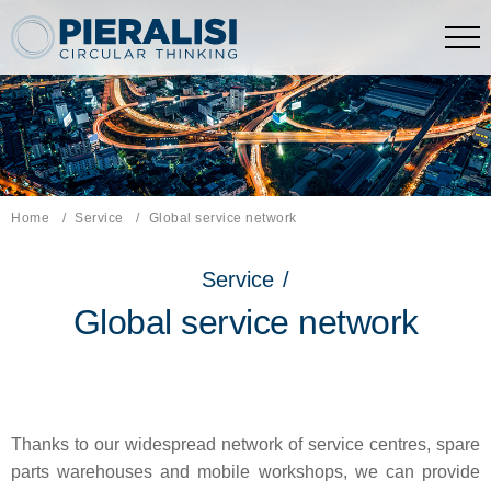
Pieralisi Maip Spa
Home
Service
Current page:
Global service network
Service
/
Global service network
Thanks to our widespread network of service centres, spare
parts warehouses and mobile workshops, we can provide