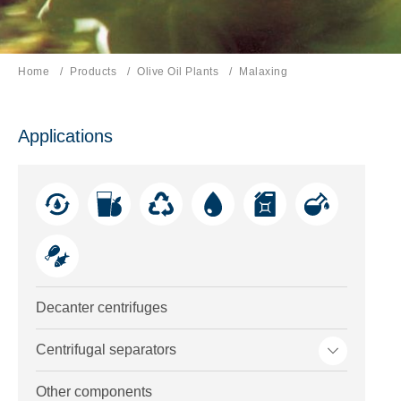
Home
Products
Olive Oil Plants
Current page:
Malaxing
Applications
Decanter centrifuges
Toggle me
Centrifugal separators
Other components