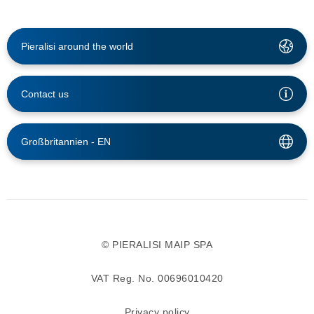
Pieralisi around the world
Contact us
Großbritannien -
EN
© PIERALISI MAIP SPA
VAT Reg. No. 00696010420
Privacy policy