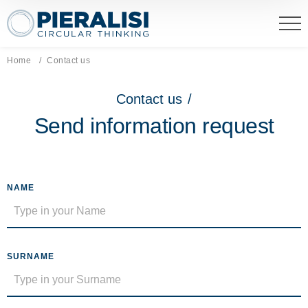
Pieralisi Maip Spa
Home
Current page:
Contact us
Contact us
/
Send information request
NAME
SURNAME