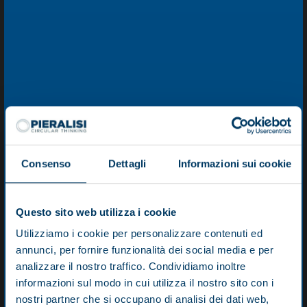
characteristics of the product (density, viscosity, quantity and
dimension of solid particles).
A main motor connected to the decanter shaft drives the
bowl rotation. The extremely high
centrifugal
force
generated inside the bowl is proportional to the
rotational speed and to the bowl diameter. The product to be
clarified enters through the feeding pipe, it passes in the
diffuser to be distributed at the centre of the bowl and then it
is accelerated. The centrifugal force acting on the solid
Consenso
Dettagli
Informazioni sui cookie
particles is responsible for the
solid-liquid separation
.
Questo sito web utilizza i cookie
Utilizziamo i cookie per personalizzare contenuti ed
annunci, per fornire funzionalità dei social media e per
analizzare il nostro traffico. Condividiamo inoltre
informazioni sul modo in cui utilizza il nostro sito con i
nostri partner che si occupano di analisi dei dati web,