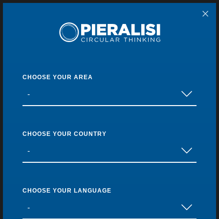
Pieralisi Maip Spa
Home
Products
Decanter centrifuges
Current page:
TITAN Series
Back to list
CHOOSE YOUR AREA
CHOOSE YOUR COUNTRY
CHOOSE YOUR LANGUAGE