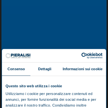
Total length (mm)
2850
Total width (mm)
1530
Total height (mm)
1470
SPI 42.2
Installed power (kW)
22
Total length (mm)
3150
Total width (mm)
1500
Consenso
Dettagli
Informazioni sui cookie
Total height (mm)
1760
SPI 44.2
Questo sito web utilizza i cookie
Installed power (kW)
30
Utilizziamo i cookie per personalizzare contenuti ed
annunci, per fornire funzionalità dei social media e per
Total length (mm)
3560
analizzare il nostro traffico. Condividiamo inoltre