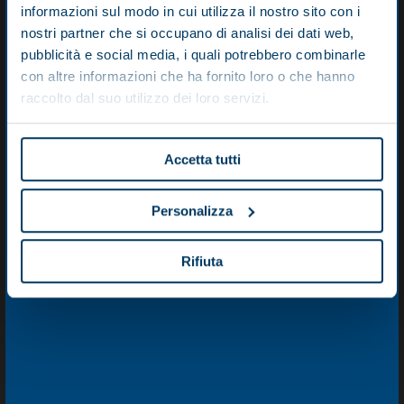
Total width (mm)
1500
informazioni sul modo in cui utilizza il nostro sito con i
nostri partner che si occupano di analisi dei dati web,
Total height (mm)
1760
pubblicità e social media, i quali potrebbero combinarle
con altre informazioni che ha fornito loro o che hanno
SPI 46.2
raccolto dal suo utilizzo dei loro servizi.
Installed power (kW)
30
Total length (mm)
3970
Accetta tutti
Total width (mm)
1500
Personalizza
Total height (mm)
1760
Rifiuta
SPI 56.2
Installed power (kW)
45
Total length (mm)
3970
Total width (mm)
1500
Total height (mm)
1760