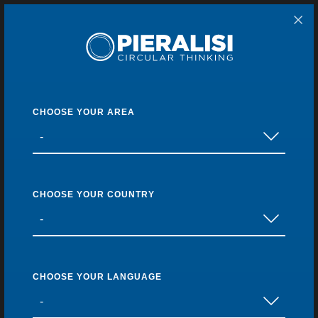
Pieralisi Maip Spa
Home
Products
Olive Oil Plants
Extraction
Current page:
SPI
Back to list
CHOOSE YOUR AREA
CHOOSE YOUR COUNTRY
CHOOSE YOUR LANGUAGE