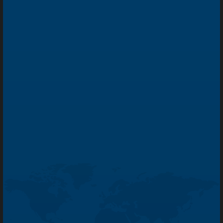
Contact us
Нидерланды -
EN
© PIERALISI MAIP SPA
VAT Reg. No. 00696010420
Privacy policy
Cookie policy