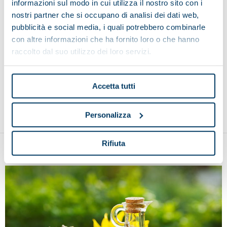
protección del medio ambiente en los procesos de
informazioni sul modo in cui utilizza il nostro sito con i
reciclaje.
nostri partner che si occupano di analisi dei dati web,
pubblicità e social media, i quali potrebbero combinarle
con altre informazioni che ha fornito loro o che hanno
Saber más
raccolto dal suo utilizzo dei loro servizi.
Ir a los productos
Accetta tutti
Personalizza
Rifiuta