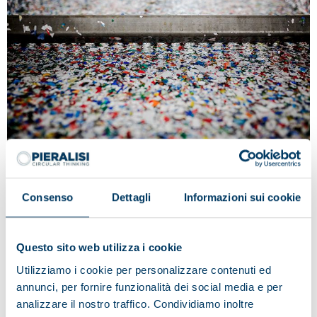
Reciclaje y recuperación
Consenso
Dettagli
Informazioni sui cookie
Pieralisi es líder mundial en tecnologías de separación
mediante fuerza centrífuga. La amplia y cualificada
Questo sito web utilizza i cookie
competencia de los especialistas del área de reciclaje y
recuperación permite ofrecer soluciones de
Utilizziamo i cookie per personalizzare contenuti ed
procesamiento que fijan los estándares de referencia
annunci, per fornire funzionalità dei social media e per
mundiales de ahorro, eficiencia, sostenibilidad y
analizzare il nostro traffico. Condividiamo inoltre