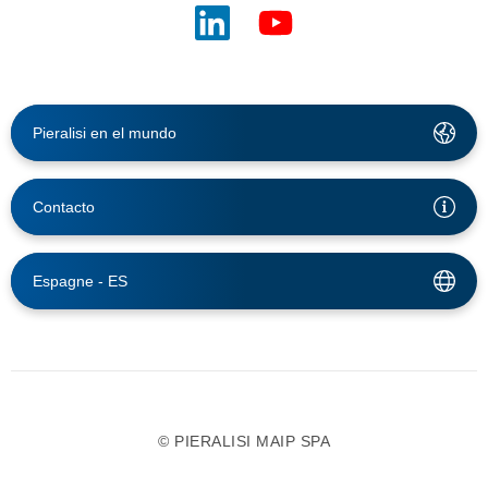
Pieralisi en el mundo
Contacto
Espagne -
ES
© PIERALISI MAIP SPA