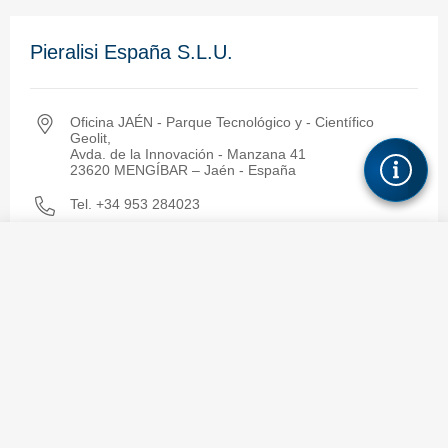
Pieralisi España S.L.U.
Oficina JAÉN - Parque Tecnológico y - Científico
Geolit,
Avda. de la Innovación - Manzana 41
23620 MENGÍBAR – Jaén - España
Tel. +34 953 284023
Tel. +34 953 280866
Contacto
info.spain@pieralisi.com
Solicitar información
Grecia y Turquía
+34 953 280866
+34 953 284023