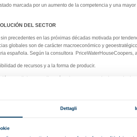
a estado marcada por un aumento de la competencia y una mayor p
VOLUCIÓN DEL SECTOR
sin precedentes en las próximas décadas motivada por tendenc
ias globales son de carácter macroeconómico y geoestratégico y
taria española. Según la consultora PriceWaterHouseCoopers, a
ibilidad de recursos y a la forma de producir.
ción mundial que conllevará un incremento en la demanda de a
otivo de los cambios en los poderes económicos mundiales y 
Dettagli
dores y su consiguiente reflejo en el incremento de los estánda
o acelerado de urbanización y el mayor distanciamiento entre la
ookie
imentario español estará vinculado a su capacidad para garantiz