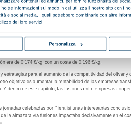
nalizzare contenuti ed annunci, per fornire funzionalità dei socia
petitividad en los mercados internacionales en la industria tra
inoltre informazioni sul modo in cui utilizza il nostro sito con i 
ción.
icità e social media, i quali potrebbero combinarle con altre inform
aceite de oliva, llevado a cabo por el MAPA, desgrana la rentab
lizzo dei loro servizi.
 mesa el AOVE. La rentabilidad de las distintas fases es posit
 en cuenta que la horquilla de costes de la etapa extractiva var
Personalizza
ente de la cadena llevado a cabo por el MAGRAMA para la camp
ión era de 0,174 €/kg, con un coste de 0,196 €/kg.
 y estrategias para el aumento de la competitividad del olivar y d
, otro objetivo es aumentar la rentabilidad de las empresas tra
 Y dentro de este capítulo, las fusiones entre empresas cooper
s jornadas celebradas por Pieralisi unas interesantes conclus
 de la almazara vía fusiones impactaba decisivamente en el co
o.