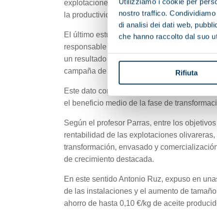
Utilizziamo i cookie per perso
explotaciones en el sector primario y su com
nostro traffico. Condividiamo 
la productividad y la eficiencia de su produc
di analisi dei dati web, pubbl
El último estudio de la cadena de valor del 
che hanno raccolto dal suo uti
responsable de poner desde el campo hasta la
un resultado negativo de -0,01 €/kg, teniendo
campaña de molturación 2018/2019).
Rifiuta
Este dato contrasta con un estudio equival
el beneficio medio de la fase de transformac
Según el profesor Parras, entre los objetivos
rentabilidad de las explotaciones olivareras
transformación, envasado y comercialización.
de crecimiento destacada.
En este sentido Antonio Ruz, expuso en una
de las instalaciones y el aumento de tamaño
ahorro de hasta 0,10 €/kg de aceite producid