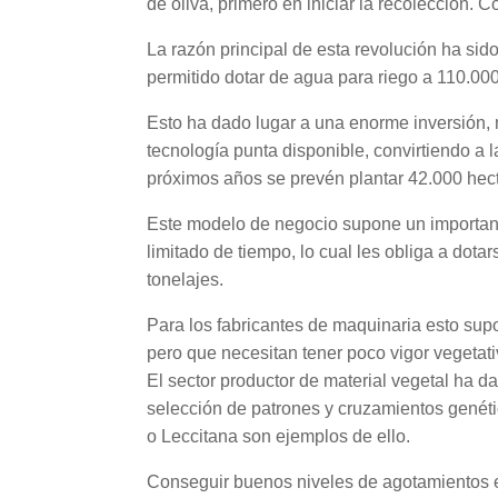
de oliva, primero en iniciar la recolección. 
La razón principal de esta revolución ha sid
permitido dotar de agua para riego a 110.000
Esto ha dado lugar a una enorme inversión,
tecnología punta disponible, convirtiendo a l
próximos años se prevén plantar 42.000 hect
Este modelo de negocio supone un important
limitado de tiempo, lo cual les obliga a do
tonelajes.
Para los fabricantes de maquinaria esto supo
pero que necesitan tener poco vigor vegetati
El sector productor de material vegetal ha d
selección de patrones y cruzamientos genéti
o Leccitana son ejemplos de ello.
Conseguir buenos niveles de agotamientos en