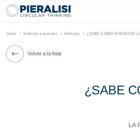
Pieralisi Maip Spa
Inicio
Noticias y eventos
Noticias
Página actual:
¿SABE COMO AFRONTAR LOS 
Volver a la lista
¿SABE C
LA 