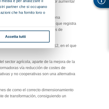
l media e per analizzare il
nsformadora. Lo anterior pasará por aumentar
nostri partner che si occupano
azioni che ha fornito loro o
ilidad de cada eslabón de la cadena
iva, a excepción de la almazara que registra
ía entre 0,142 y 0,.384 €/kg (datos de
Accetta tutti
aña 2009/2010 publicado en 2012, en el que
el sector agrícola, aparte de la mejora de la
nsformadoras vía reducción de costes de
ativas y no cooperativas son una alternativa
iones de como el correcto dimensionamiento
ste de transformación, consiguiendo un