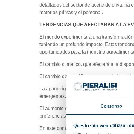
detallados del sector de aceite de oliva, h
materias primas y el personal.
TENDENCIAS QUE AFECTARÁN A LA E
El mundo experimentará una transformación 
teniendo un profundo impacto. Estas tendenc
oportunidades para la industria agroalimen
El cambio climático, que afectará a la dispon
El cambio demográfico: aumento de la pobla
La aparición de nuevos competidores con m
emergentes.
Consenso
El aumento de las exigencias de los consumi
preferencias de los individuos por el proces
Questo sito web utilizza i c
En este contexto, el éxito del sector agroal