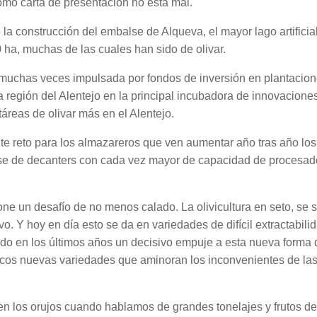
Como carta de presentación no está mal.
o la construcción del embalse de Alqueva, el mayor lago artifici
 ha, muchas de las cuales han sido de olivar.
 muchas veces impulsada por fondos de inversión en plantacion
a región del Alentejo en la principal incubadora de innovaciones 
áreas de olivar más en el Alentejo.
e reto para los almazareros que ven aumentar año tras año los
tarse de decanters con cada vez mayor de capacidad de procesado
ne un desafío de no menos calado. La olivicultura en seto, se 
vo. Y hoy en día esto se da en variedades de difícil extractabi
ado en los últimos años un decisivo empuje a esta nueva forma d
cos nuevas variedades que aminoran los inconvenientes de las a
 los orujos cuando hablamos de grandes tonelajes y frutos de d