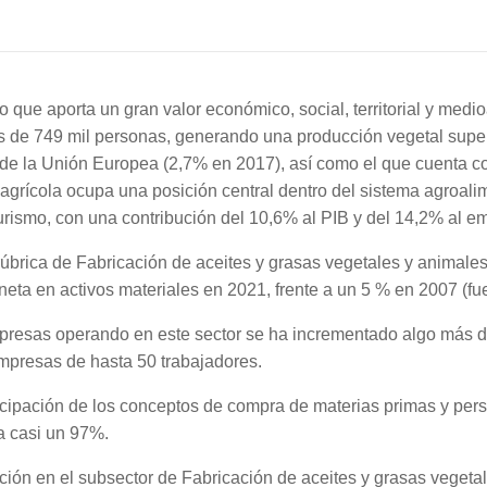
co que aporta un gran valor económico, social, territorial y medi
ás de 749 mil personas, generando una producción vegetal supe
 de la Unión Europea (2,7% en 2017), así como el que cuenta co
 agrícola ocupa una posición central dentro del sistema agroali
urismo, con una contribución del 10,6% al PIB y del 14,2% al e
a rúbrica de Fabricación de aceites y grasas vegetales y animale
eta en activos materiales en 2021, frente a un 5 % en 2007 (fu
presas operando en este sector se ha incrementado algo más de
mpresas de hasta 50 trabajadores.
ticipación de los conceptos de compra de materias primas y perso
a casi un 97%.
ión en el subsector de Fabricación de aceites y grasas vegetal