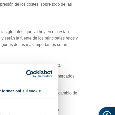
resión de los costes, sobre todo de las
ias globales, que ya hoy en día están
 serán la fuente de los principales retos y
lgunas de las más importantes serán:
limentos del 70% de aquí a 2050.
el mayor peso económico de los mercados
Informazioni sui cookie
res regulatorios, con motivo del cambio de
s zonas urbanas y rurales.
ar la viabilidad económica de sus