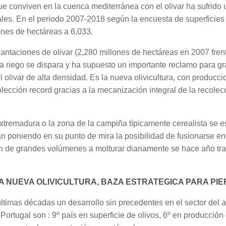
s que conviven en la cuenca mediterránea con el olivar ha sufri
eales. En el periodo 2007-2018 según la encuesta de superficies
ones de hectáreas a 6,033.
plantaciones de olivar (2,280 millones de hectáreas en 2007 fren
a riego se dispara y ha supuesto un importante reclamo para g
l olivar de alta densidad. Es la nueva olivicultura, con producc
lección record gracias a la mecanización integral de la recole
remadura o la zona de la campiña típicamente cerealista se e
án poniendo en su punto de mira la posibilidad de fusionarse e
tión de grandes volúmenes a molturar diariamente se hace año t
 NUEVA OLIVICULTURA, BAZA ESTRATEGICA PARA PIER
timas décadas un desarrollo sin precedentes en el sector del ac
 Portugal son : 9º país en superficie de olivos, 6º en producción