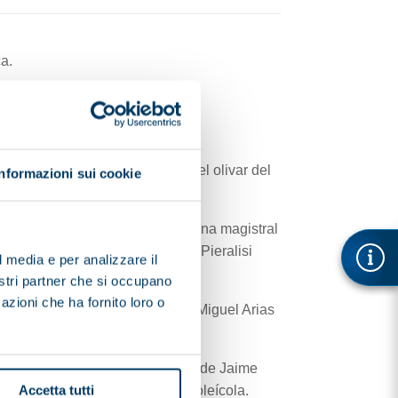
a.
cimiento en el sector.
adas en las que
ropeo, la revolución genética, el olivar del
Informazioni sui cookie
Marketing y comercialización.
que el doctor López Segura hizo una magistral
entes en el AOVE. La maquinaria Pieralisi
l media e per analizzare il
nostri partner che si occupano
azioni che ha fornito loro o
era titular del mismo ministerio Miguel Arias
 para comunicar el nombramiento de Jaime
tal de referencia en el sector oleícola.
Accetta tutti