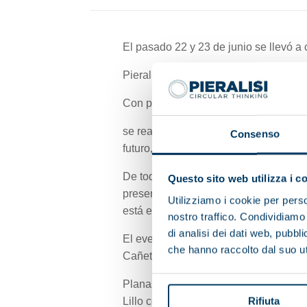
El pasado 22 y 23 de junio se llevó a
Pieralisi estuvo presente como Patroc
Con ponentes de referencia mundial en 
se realizaron exposiciones bajo ocho e
Consenso
futuro, el arte de elaborar un gran A
De todas las mesas destacó la última,
Questo sito web utilizza i c
presentación del efecto beneficioso p
Utilizziamo i cookie per perso
está especialmente diseñada para maxi
nostro traffico. Condividiamo 
di analisi dei dati web, pubbl
El evento contó con la presencia desta
che hanno raccolto dal suo uti
Cañete.
Planas aprovechó su intervención par
Lillo como presidente del COI. Es la 
Rifiuta