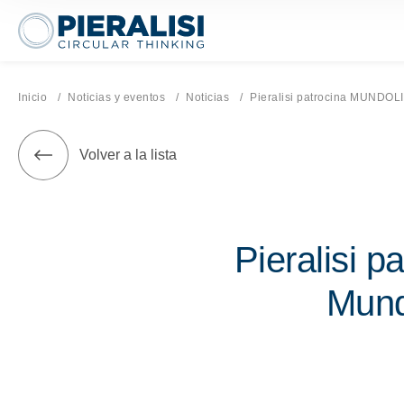
Pieralisi Maip Spa
Inicio
Noticias y eventos
Noticias
Página actual:
Pieralisi patrocina MUNDOLIVAR: el I Congreso Mun
Volver a la lista
Pieralisi 
Mundi