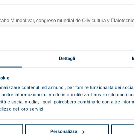
 cabo Mundolivar, congreso mundial de Olivicultura y Elaiotecnic
inador del evento, y siempre apoyando a la transmisión de cono
el sector, Pieralisi estuvo presente a lo largo de las dos jorn
jes temáticos -el aceite de oliva en el mundo, el Pacto Verde Eu
Dettagli
OVE, Almazara 5.0, los polifenoles como parámetro de calidad y 
 “Polifenoles. La llave para impulsar el valor del AOVE” en la 
ookie
ara la salud de la ingesta de los polifenoles naturalmente pres
nalizzare contenuti ed annunci, per fornire funzionalità dei socia
mizar el contenido final de polifenoles en el aceite.
inoltre informazioni sul modo in cui utilizza il nostro sito con i 
icità e social media, i quali potrebbero combinarle con altre inform
cada del actual ministro de Agricultura Luis Planas y del que fu
lizzo dei loro servizi.
a instar al sector español a que ejerza su liderazgo mundial y
primera vez que un español preside el organismo intergubernamen
Personalizza