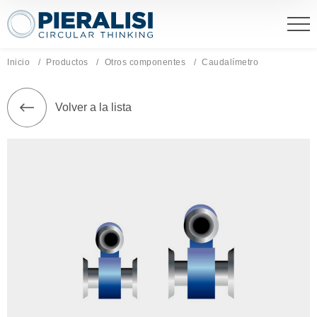
Pieralisi Maip Spa
Inicio
Productos
Otros componentes
Página actual:
Caudalímetro
Volver a la lista