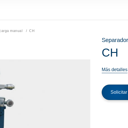
carga manual
Página actual:
CH
Separador
CH
Más detalles
Solicita