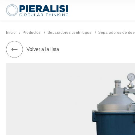
Pieralisi Maip Spa
Inicio
Productos
Separadores centrífugos
Separadores de des
Volver a la lista