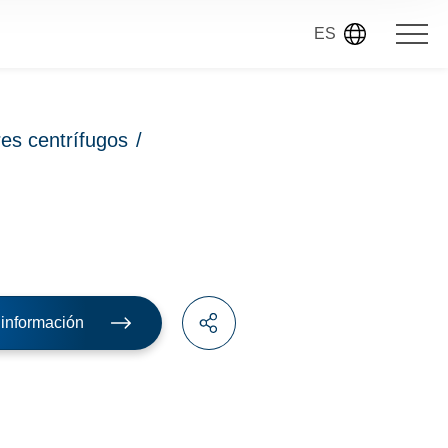
ES
es centrífugos
/
r información