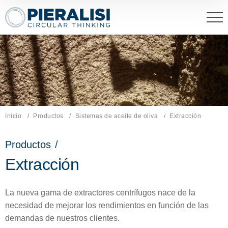
Pieralisi Maip Spa
Inicio
Productos
Sistemas de aceite de oliva
Página actual:
Extracción
Productos
/
Extracción
La nueva gama de extractores centrífugos nace de la
necesidad de mejorar los rendimientos en función de las
demandas de nuestros clientes.