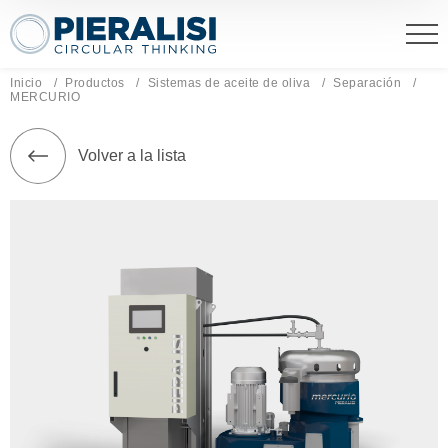
Pieralisi Maip Spa
Inicio
Productos
Sistemas de aceite de oliva
Separación
Página actual:
MERCURIO
Volver a la lista