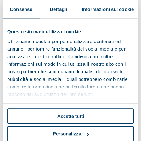
Altura total (mm)
1610
Consenso
Dettagli
Informazioni sui cookie
Número_polos
2
220/380 -
Voltaje (V)
Questo sito web utilizza i cookie
480/600
Utilizziamo i cookie per personalizzare contenuti ed
Frecuencia (Hz)
50 / 60
annunci, per fornire funzionalità dei social media e per
analizzare il nostro traffico. Condividiamo inoltre
Puesta en marcha
con inverter
informazioni sul modo in cui utilizza il nostro sito con i
Velocidad (rpm)
6450
nostri partner che si occupano di analisi dei dati web,
pubblicità e social media, i quali potrebbero combinarle
Diámetro tambor (mm)
431
con altre informazioni che ha fornito loro o che hanno
Peso máquina (Kg)
1900
raccolto dal suo utilizzo dei loro servizi.
Peso tambor (Kg)
400
Accetta tutti
Personalizza