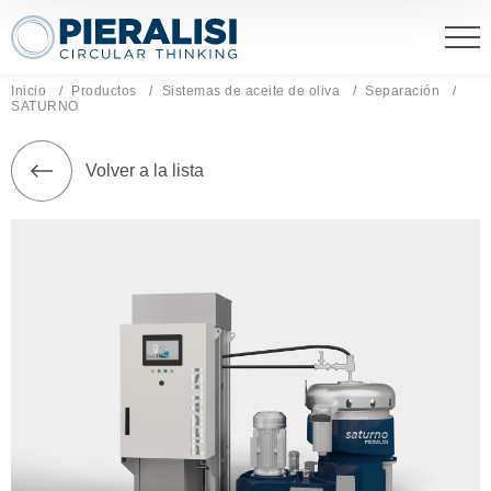
Pieralisi Maip Spa
Inicio
Productos
Sistemas de aceite de oliva
Separación
Página actual:
SATURNO
Volver a la lista