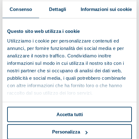
Altura total (mm)
1610
Consenso
Dettagli
Informazioni sui cookie
Número_polos
2
220/380 -
Voltaje (V)
Questo sito web utilizza i cookie
480/600
Utilizziamo i cookie per personalizzare contenuti ed
Frecuencia (Hz)
50 / 60
annunci, per fornire funzionalità dei social media e per
analizzare il nostro traffico. Condividiamo inoltre
Puesta en marcha
con inverter
informazioni sul modo in cui utilizza il nostro sito con i
Velocidad (rpm)
6450
nostri partner che si occupano di analisi dei dati web,
pubblicità e social media, i quali potrebbero combinarle
Diámetro tambor (mm)
431
con altre informazioni che ha fornito loro o che hanno
Peso máquina (Kg)
1900
raccolto dal suo utilizzo dei loro servizi.
Peso tambor (Kg)
400
Accetta tutti
Personalizza