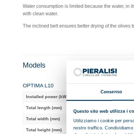
Water consumption is limited because the water, in its 
with clean water.
The inclined belt ensures better drying of the olives
Models
OPTIMA L10
Consenso
Installed power (kW)
1,9
Total length (mm)
3250
Questo sito web utilizza i c
Total width (mm)
1150
Utilizziamo i cookie per perso
nostro traffico. Condividiamo 
Total height (mm)
1550