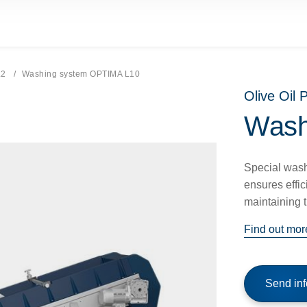
.2
Current page:
Washing system OPTIMA L10
Olive Oil 
Wash
Special wash
ensures effic
maintaining th
Find out mor
Send inf