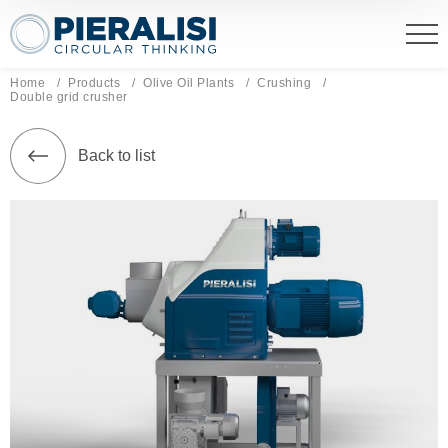
Pieralisi Maip Spa
Home
Products
Olive Oil Plants
Crushing
Current page:
Double grid crusher
Back to list